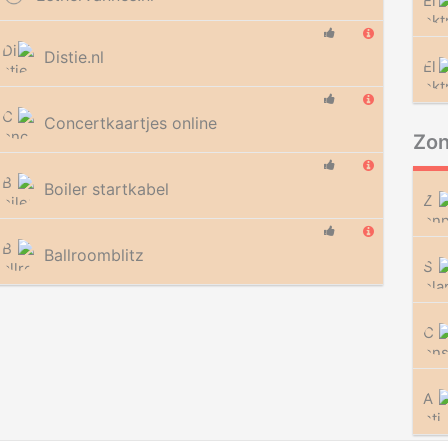
Distie.nl
Concertkaartjes online
Zo
Boiler startkabel
Ballroomblitz