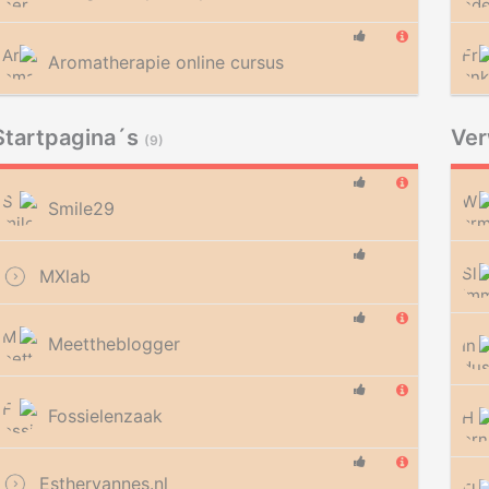
Aromatherapie online cursus
Startpagina´s
Ve
(9)
Smile29
MXlab
Meettheblogger
Fossielenzaak
Esthervannes.nl