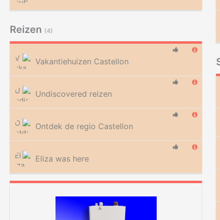
Reizen
(4)
Vakantiehuizen Castellon
Undiscovered reizen
Ontdek de regio Castellon
Eliza was here