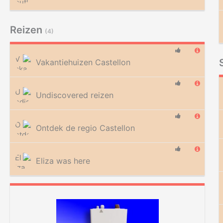
Reizen
(4)
Vakantiehuizen Castellon
Undiscovered reizen
Ontdek de regio Castellon
Eliza was here