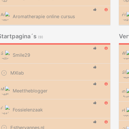
Aromatherapie online cursus
Startpagina´s
Ve
(9)
Smile29
MXlab
Meettheblogger
Fossielenzaak
Esthervannes.nl