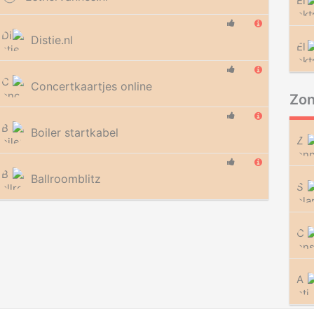
Distie.nl
Concertkaartjes online
Zo
Boiler startkabel
Ballroomblitz