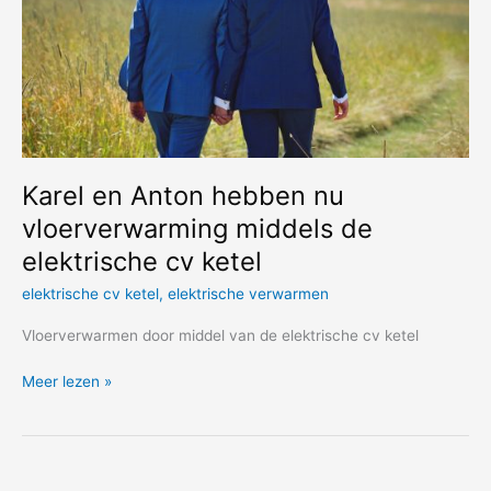
Karel en Anton hebben nu
vloerverwarming middels de
elektrische cv ketel
elektrische cv ketel
,
elektrische verwarmen
Vloerverwarmen door middel van de elektrische cv ketel
Karel
Meer lezen »
en
Anton
hebben
nu