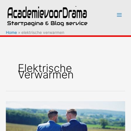
Ga
naar
de
inhoud
Home
elektrische verwarmen
Elektrische
Verwarmen