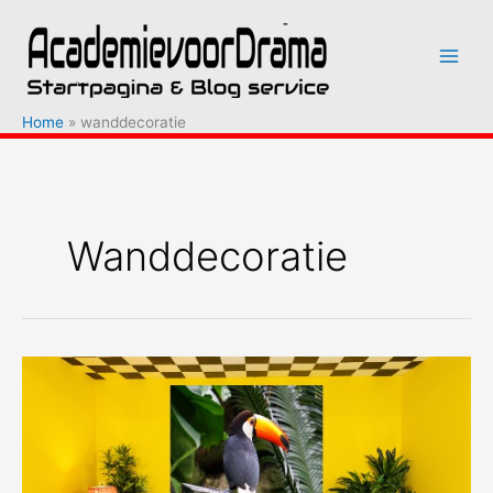
Ga
naar
de
inhoud
Home
wanddecoratie
Wanddecoratie