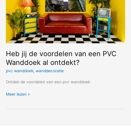
Heb jij de voordelen van een PVC
Wanddoek al ontdekt?
pvc wanddoek
,
wanddecoratie
Ontdek de voordelen van een pvc wanddoek
Heb
Meer lezen »
jij
de
voordelen
van
een